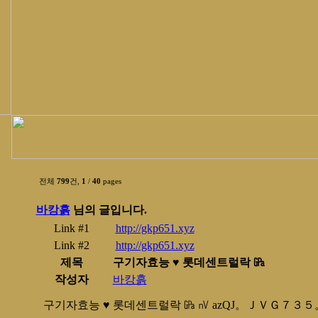
전체
799
건,
1
/
40
pages
바캉흙
님의 글입니다.
Link #1
http://gkp651.xyz
Link #2
http://gkp651.xyz
제목
구기자효능 ♥ 롯데센트럴락 ㎬
작성자
바캉흙
구기자효능 ♥ 롯데센트럴락 ㎬ ㎵ azQJ。ＪＶＧ７３